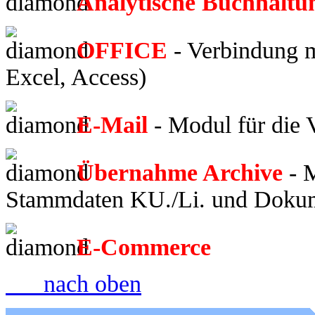
Analytische Buchhaltu
OFFICE
- Verbindung m
Excel, Access)
E-Mail
- Modul für die 
Übernahme Archive
- M
Stammdaten KU./Li. und Doku
E-Commerce
nach oben